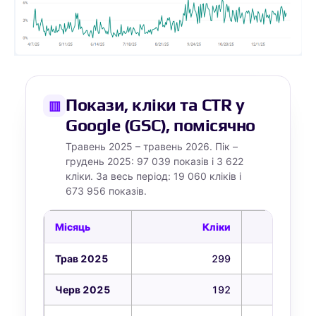
Покази, кліки та CTR у
▥
Google (GSC), помісячно
Травень 2025 – травень 2026. Пік –
грудень 2025: 97 039 показів і 3 622
кліки. За весь період: 19 060 кліків і
673 956 показів.
Місяць
Кліки
П
Трав 2025
299
1
Черв 2025
192
1