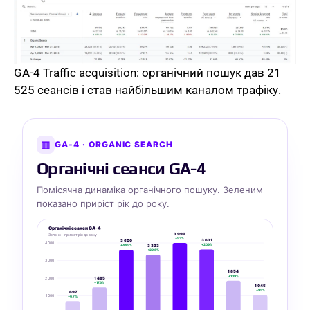
GA-4 Traffic acquisition: органічний пошук дав 21
525 сеансів і став найбільшим каналом трафіку.
▥
GA-4 · ORGANIC SEARCH
Органічні сеанси GA-4
Помісячна динаміка органічного пошуку. Зеленим
показано приріст рік до року.
Органічні сеанси GA-4
3 999
Зелене – приріст рік до року
+93%
3 631
3 600
4 000
+209%
+44,9%
3 333
+29,8%
3 000
1 854
+109%
2 000
1 485
+17,6%
1 045
+95%
697
1 000
+6,7%