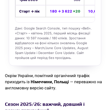
Старт → пік
180 → 3 622
×20
10,6К → 97
Дані: Google Search Console, тип пошуку «Веб».
«Старт» – квітень 2025, перший місяць фіксації
даних: 10 597 показів / 180 кліків. Зростання
відбувалося на фоні кількох оновлень Google
2025 року – March/June Core Updates, August
Spam Update і December Core Update. Сайт
пройшов цей період без просідань.
Окрім України, помітний органічний трафік
приходить із
Німеччини, Польщі
— переважно на
англомовну версію сайту.
Сезон 2025/26: важчий, довший і