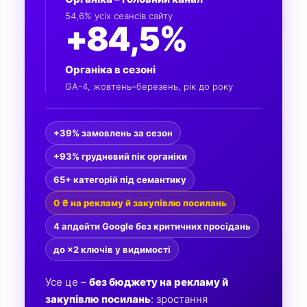
54,6% усіх сеансів сайту
+84,5%
Органіка в сезоні
GA-4, жовтень–березень, рік до року
+39% замовлень за сезон
+93% грудневий пік органіки
65+ категорій під семантику
0 ₴ на рекламу й закупівлю посилань
4 апдейти Google без критичних просідань
до ×2 ключів у видимості
Усе це –
без бюджету на рекламу й
закупівлю посилань
: зростання