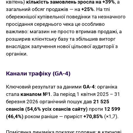
квітень)
кількість замовлень зросла на +39%
, а
загальний обсяг продажів — на
+25%
. На тлі
обережнішої купівельної поведінки та незначного
просідання середнього чека це особливо
важливо: магазин не просто втримав продажі, а
розширив клієнтську базу та збільшив виторг
внаслідок залучення нової цільової аудиторії з
органіки.
Канали трафіку (GA-4)
Ключовий результат за даними
GA-4
: органіка
стала
каналом №1
. За період 1 квітня 2025 – 31
березня 2026 органічний пошук дав
21 525
сеансів (54,6% усіх сеансів сайту)
проти
12 599
(46,4%)
роком раніше — приріст
+70,85%
(×1,7).
Помісячна динаміка показує головне: в ключові