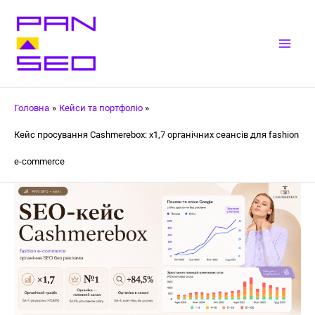
Перейти
до
вмісту
Mai
Men
Головна
Кейси та портфоліо
Кейс просування Cashmerebox: x1,7 органічних сеансів для fashion
e-commerce