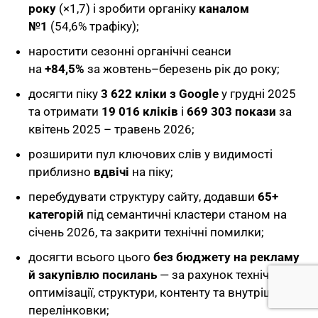
року
(×1,7) і зробити органіку
каналом
№1
(54,6% трафіку);
наростити сезонні органічні сеанси
на
+84,5%
за жовтень–березень рік до року;
досягти піку
3 622 кліки з Google
у грудні 2025
та отримати
19 016 кліків
і
669 303 покази
за
квітень 2025 – травень 2026;
розширити пул ключових слів у видимості
приблизно
вдвічі
на піку;
перебудувати структуру сайту, додавши
65+
категорій
під семантичні кластери станом на
січень 2026, та закрити технічні помилки;
досягти всього цього
без бюджету на рекламу
й закупівлю посилань
— за рахунок технічної
оптимізації, структури, контенту та внутрішньої
перелінковки;