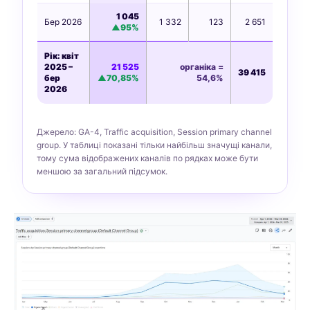
1 045
Бер 2026
1 332
123
2 651
▲95%
Рік: квіт
2025 –
21 525
органіка =
39 415
бер
▲70,85%
54,6%
2026
Джерело: GA-4, Traffic acquisition, Session primary channel
group. У таблиці показані тільки найбільш значущі канали,
тому сума відображених каналів по рядках може бути
меншою за загальний підсумок.