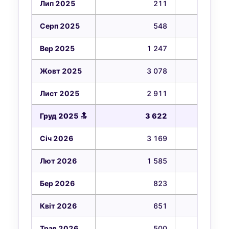
Лип 2025
211
2
Серп 2025
548
3
Вер 2025
1 247
3
Жовт 2025
3 078
6
Лист 2025
2 911
7
Груд 2025 🔝
3 622
9
Січ 2026
3 169
9
Лют 2026
1 585
6
Бер 2026
823
4
Квіт 2026
651
4
Трав 2026
500
4