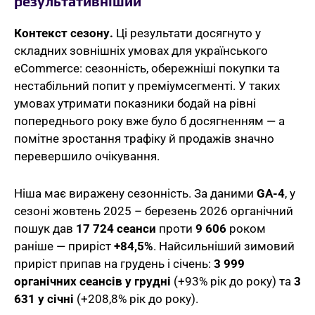
результативніший
Контекст сезону.
Ці результати досягнуто у
складних зовнішніх умовах для українського
eCommerce: сезонність, обережніші покупки та
нестабільний попит у преміумсегменті. У таких
умовах утримати показники бодай на рівні
попереднього року вже було б досягненням — а
помітне зростання трафіку й продажів значно
перевершило очікування.
Ніша має виражену сезонність. За даними
GA-4
, у
сезоні жовтень 2025 – березень 2026 органічний
пошук дав
17 724 сеанси
проти
9 606
роком
раніше — приріст
+84,5%
. Найсильніший зимовий
приріст припав на грудень і січень:
3 999
органічних сеансів у грудні
(+93% рік до року) та
3
631 у січні
(+208,8% рік до року).