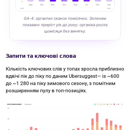
0
Серп
Вер
Жовт
Лист
Груд
Січ
Лют
Бер
2025
2026
GA-4: органічні сеанси помісячно. Зеленим
показано приріст рік до року: органіка росла
щомісяця без винятку.
Запити та ключові слова
Кількість ключових слів у топах зросла приблизно
вдвічі пік до піку по даним Ubersuggest— із ~600
до ~1 280 на піку зимового сезону, з помітним
розширенням пулу в топ-позиціях.