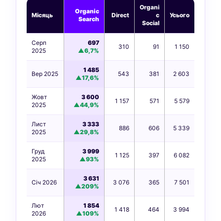
Organi
Organic
Місяць
Direct
c
Усього
Search
Social
Серп
697
310
91
1 150
2025
▲6,7%
1 485
Вер 2025
543
381
2 603
▲17,6%
Жовт
3 600
1 157
571
5 579
2025
▲44,9%
Лист
3 333
886
606
5 339
2025
▲29,8%
Груд
3 999
1 125
397
6 082
2025
▲93%
3 631
Січ 2026
3 076
365
7 501
▲209%
Лют
1 854
1 418
464
3 994
2026
▲109%