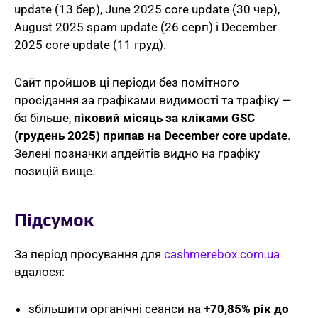
update (13 бер), June 2025 core update (30 чер),
August 2025 spam update (26 серп) і December
2025 core update (11 груд).
Сайт пройшов ці періоди без помітного
просідання за графіками видимості та трафіку —
ба більше,
піковий місяць за кліками GSC
(грудень 2025) припав на December core update
.
Зелені позначки апдейтів видно на графіку
позицій вище.
Підсумок
За період просування для
cashmerebox.com.ua
вдалося:
збільшити органічні сеанси на
+70,85% рік до