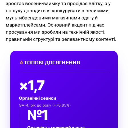
зростає восени-взимку та просідає влітку, а у
пошуку доводиться конкурувати з великими
мультибрендовими магазинами одягу й
маркетплейсами. Основний акцент під час
просування ми зробили на технічній якості,
правильній структурі та релевантному контенті.
ТОПОВІ ДОСЯГНЕННЯ
☆
×1,7
Органічні сеанси
GA-4, рік до року (+70,85%)
№1
Органіка – головний канал