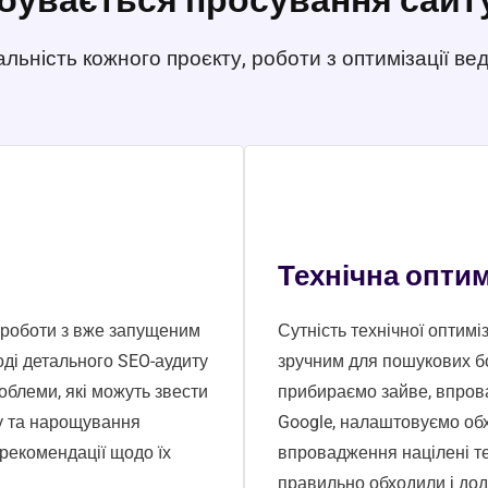
льність кожного проєкту, роботи з оптимізації вед
Технічна оптим
 роботи з вже запущеним
Сутність технічної оптимі
оді детального SEO-аудиту
зручним для пошукових боті
облеми, які можуть звести
прибираємо зайве, впров
ту та нарощування
Google, налаштовуємо обхі
рекомендації щодо їх
впровадження націлені те
правильно обходили і до