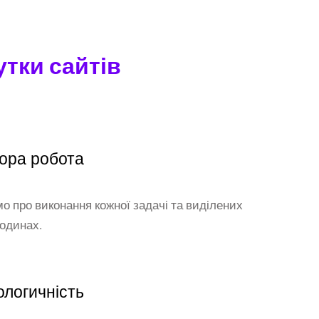
утки сайтів
ора робота
мо про виконання кожної задачі та виділених
годинах.
ологичність