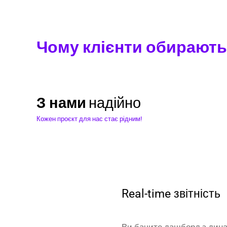
Чому клієнти обирають 
З нами
комфортно
Кожен проєкт для нас стає рідним!
Real-time звітність
Ви бачите дашборд з дин