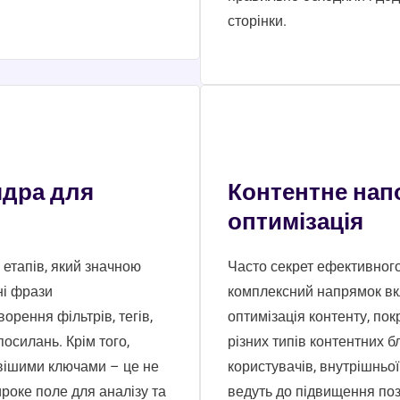
сторінки.
ядра для
Контентне нап
оптимізація
етапів, який значною
Часто секрет ефективного
ні фрази
комплексний напрямок вк
орення фільтрів, тегів,
оптимізація контенту, пок
осилань. Крім того,
різних типів контентних 
авішими ключами – це не
користувачів, внутрішньої
роке поле для аналізу та
ведуть до підвищення поз