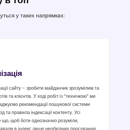
уться у таких напрямках:
ізація
зації сайту – зробити майданчик зрозумілим та
в та клієнтів. У ході робіт із “технічкою” ми
аджуємо рекомендації пошукової системи
д та правила індексації контенту. Усі
 що, щоб боти однозначно розуміли,
давали в індекс лише необхідних просування