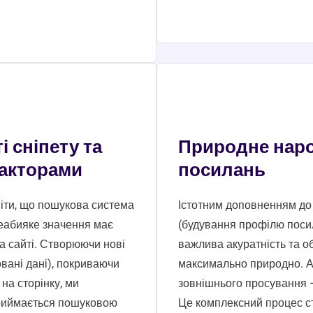
 сніпету та
Природне нар
факторами
посилань
іти, що пошукова система
Істотним доповненням до 
неабияке значення має
(будування профілю посила
на сайті. Створюючи нові
важлива акуратність та о
вані дані), покриваючи
максимально природно. А 
на сторінку, ми
зовнішнього просування –
приймається пошуковою
Це комплексний процес ст