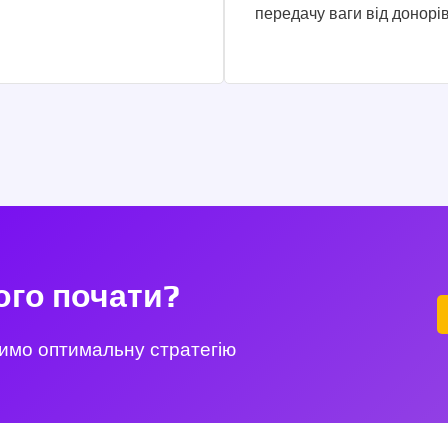
передачу ваги від донорів
чого почати?
римо оптимальну стратегію