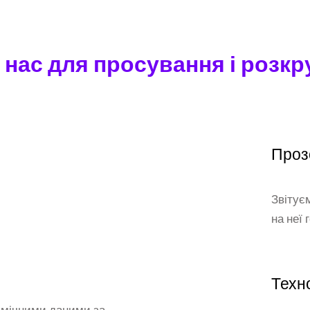
нас для просування і розкр
Проз
Звітує
на неї 
Техн
амічними даними за