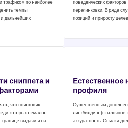
 и трафиком по наиболее
поведенческих факторов 
ценить темпы
перелинковки. В ряде сл
а и дальнейших
позиций и приросту целев
и сниппета и
Естественное 
 факторами
профиля
ать, что поисковик
Существенным дополнени
реди которых немалое
линкбилдинг (ссылочное 
странице выдачи и на
аккуратность. Ссылки до