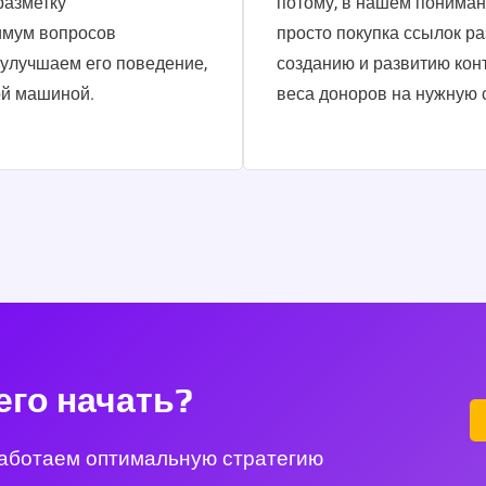
разметку
потому, в нашем пониман
имум вопросов
просто покупка ссылок ра
 улучшаем его поведение,
созданию и развитию кон
ой машиной.
веса доноров на нужную 
чего начать?
работаем оптимальную стратегию