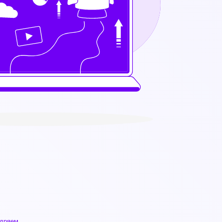
дряем